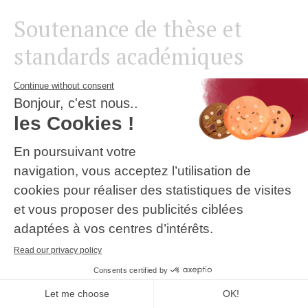
Soutenance de thèse et
standards académiques
Le point d’orgue du programme Executive DBA est la
soutenance de la thèse
, qui obéit scrupuleusement
aux
standards académiques
en vigueur à l’Université
Paris-Saclay. Avant même la soutenance finale, une
pré-soutenance
(soutenance blanche) est organisée,
durant laquelle le doctorant présente sa thèse
devant un comité restreint qui évalue la maturité du
travail et formule des recommandations finales. Ce
processus exigeant constitue une préparation
précieuse en vue de l’épreuve finale.
La soutenance finale se déroule
devant un jury
académique
, dans le respect des règles de
l’Université Paris-Saclay et des usages de la