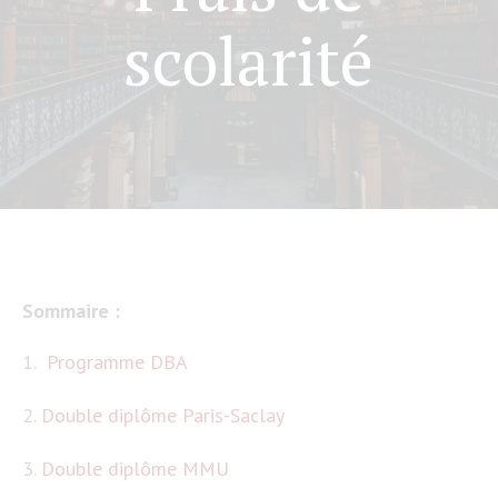
scolarité
Sommaire :
1.
Programme DBA
2.
Double diplôme Paris-Saclay
3.
Double diplôme MMU