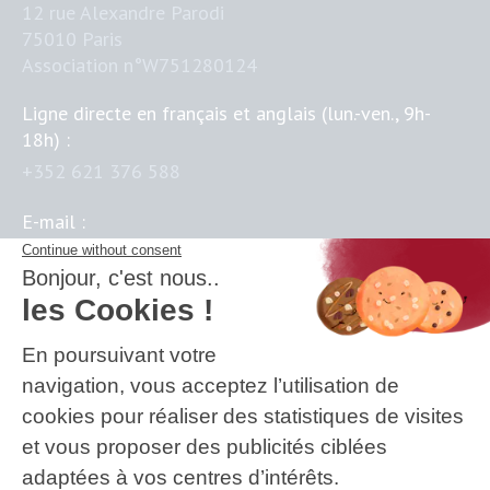
12 rue Alexandre Parodi
75010 Paris
Association n°W751280124
Ligne directe en français et anglais (lun.-ven., 9h-
18h) :
+352 621 376 588
E-mail :
contact@business-science-institute.com