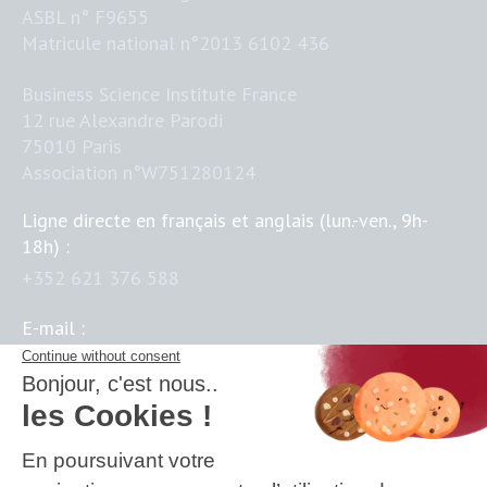
ASBL n° F9655
Matricule national n°2013 6102 436
Business Science Institute France
12 rue Alexandre Parodi
75010 Paris
Association n°W751280124
Ligne directe en français et anglais (lun.-ven., 9h-
18h) :
+352 621 376 588
E-mail :
contact@business-science-institute.com