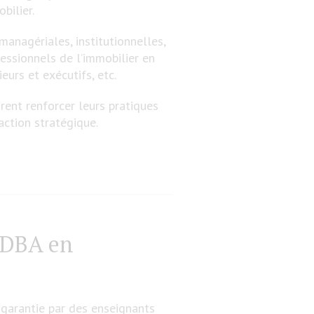
bilier.
anagériales, institutionnelles,
fessionnels de l’immobilier en
eurs et exécutifs, etc.
rent renforcer leurs pratiques
action stratégique.
 DBA en
garantie par des enseignants