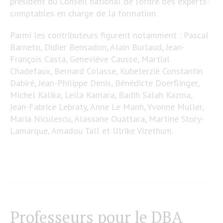
président du Conseil national de l’ordre des experts-
comptables en charge de la formation.
Parmi les contributeurs figurent notamment : Pascal
Barneto, Didier Bensadon, Alain Burlaud, Jean-
François Casta, Geneviève Causse, Martial
Chadefaux, Bernard Colasse, Kubeterzié Constantin
Dabiré, Jean-Philippe Denis, Bénédicte Doerflinger,
Michel Kalika, Leïla Kamara, Badih Salah Kazma,
Jean-Fabrice Lebraty, Anne Le Manh, Yvonne Muller,
Maria Niculescu, Alassane Ouattara, Martine Story-
Lamarque, Amadou Tall et Ulrike Vizethum.
Professeurs pour le DBA