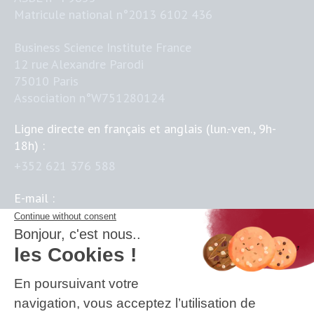
Matricule national n°2013 6102 436
Business Science Institute France
12 rue Alexandre Parodi
75010 Paris
Association n°W751280124
Ligne directe en français et anglais (lun.-ven., 9h-
18h) :
+352 621 376 588
E-mail :
contact@business-science-institute.com