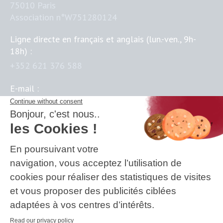
75010 Paris
Association n°W751280124
Ligne directe en français et anglais (lun.-ven., 9h-
18h) :
+352 621 376 588
E-mail :
contact@business-science-institute.com