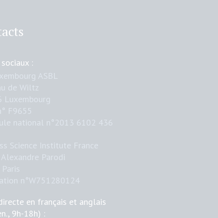
acts
 sociaux :
uxembourg ASBL
u de Wiltz
6 Luxembourg
n° F9655
ule national n°2013 6102 436
ss Science Institute France
 Alexandre Parodi
Paris
iation n°W751280124
directe en français et anglais
en., 9h-18h) :