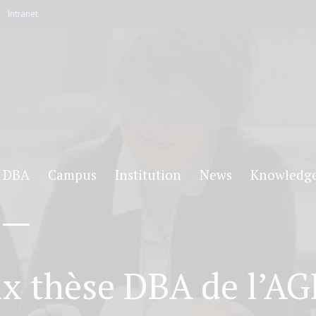
Intranet
DBA
Campus
Institution
News
Knowledg
ix thèse DBA de l’A