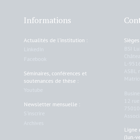
Informations
Cont
Actualités de l'institution :
Sièges
BSI L
LinkedIn
Châtea
Facebook
L-951
ASBL 
Séminaires, conférences et
Matric
soutenances de thèse :
Youtube
Busine
12 rue
Newsletter mensuelle :
75010 
S'inscrire
Assoc
Archives
Ligne 
(lun.-v