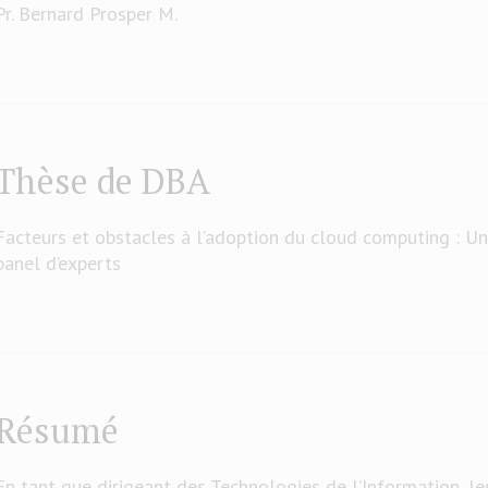
Pr. Bernard Prosper M.
Thèse de DBA
Facteurs et obstacles à l’adoption du cloud computing : U
panel d’experts
Résumé
En tant que dirigeant des Technologies de l’Information, les