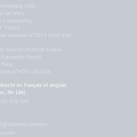
uxembourg ASBL
u de Wiltz
6 Luxembourg
n° F9655
ule national n°2013 6102 436
ss Science Institute France
 Alexandre Parodi
Paris
iation n°W751280124
directe en français et anglais
en., 9h-18h) :
621 376 588
:
t@business-science-
ute.com