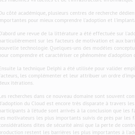
Du côté académique, plusieurs centres de recherche dédie
importantes pour mieux comprendre l’adoption et l’implant
D’abord une revue de la littérature a été effectuée sur l’a
particulièrement sur les facteurs de motivation et aux barri
nouvelle technologie. Quelques-uns des modèles conceptue
pour comprendre et caractériser ce phénomène d’adoption o
Ensuite la technique Delphi a été utilisée pour valider emp
facteurs, les complémenter et leur attribuer un ordre d’im
deux itérations.
Les recherches dans ce nouveau domaine sont souvent contr
d’adoption du Cloud est encore très disparate à travers les
participants à l’étude sont arrivés à la conclusion que les
les motivateurs les plus importants suivis de près par les f
considérations dites de sécurité ainsi que la perte de cont
production restent les barrières les plus importantes à l’a