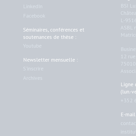
BSI L
LinkedIn
Châtea
Facebook
L-951
ASBL 
Séminaires, conférences et
Matric
soutenances de thèse :
Youtube
Busine
12 rue
Newsletter mensuelle :
75010 
S'inscrire
Assoc
Archives
Ligne 
(lun.-v
+352 
E-mail 
contac
instit