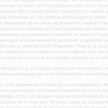
machines virtuelles sont très populaires, ainsi que le Clo
solutions (IBM, Amazon, VMware, Microsoft, etc.) vantent 
pour économiser sur les dépenses informatiques et donner u
le déploiement de nouvelles applications et machines. Mais
dirigeants sur l’adoption du Cloud Computing, nous devons 
phénomène, le comprendre, comprendre les enjeux et le pro
avantages, les inconvénients et les critères à considérer. 
peut être un avantage relatif (Phaphoom, Wang et al. 2013)
ou organisme à notre époque où les entreprises font face
concurrentiel très fort et où le progrès est basé sur le méri
Mais quel est le prix à payer, quelles sont les embuches à év
cette problématique qui va être abordée dans cette recher
En effet, implémenter le Cloud dans son entreprise peut êt
avant-gardiste pour le dirigeant d’entreprise car c’est un su
Puhakka 2013). Les managers reçoivent constamment de no
solutions clé-en-main pour faire leurs copies de sauvegardes
des machines virtuelles et de l’infrastructure informatique 