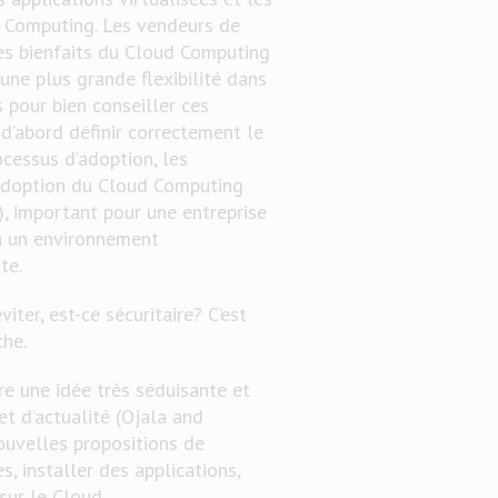
ud Computing. Les vendeurs de
les bienfaits du Cloud Computing
ne plus grande flexibilité dans
 pour bien conseiller ces
d’abord définir correctement le
cessus d’adoption, les
L’adoption du Cloud Computing
, important pour une entreprise
 à un environnement
te.
iter, est-ce sécuritaire? C’est
che.
re une idée très séduisante et
jet d’actualité (Ojala and
uvelles propositions de
, installer des applications,
sur le Cloud.