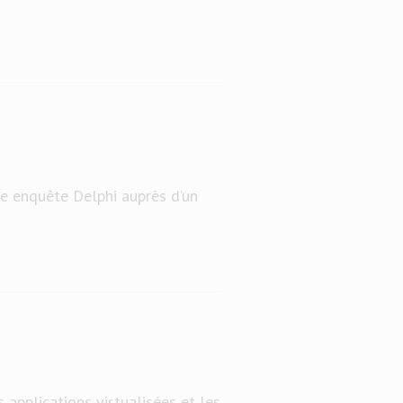
ne enquête Delphi auprès d’un
 applications virtualisées et les