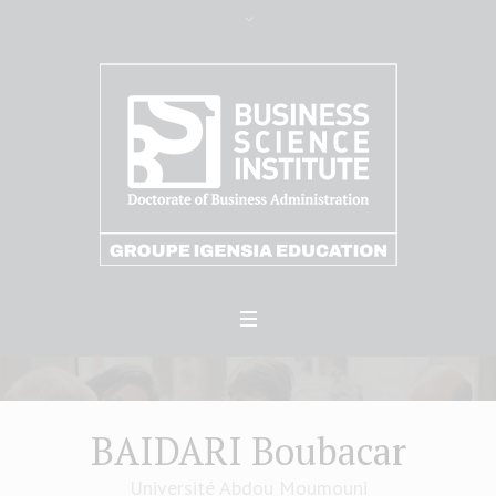
BAIDARI Boubacar
Université Abdou Moumouni