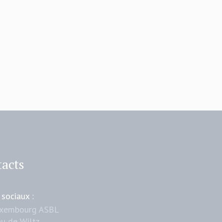
acts
 sociaux :
uxembourg ASBL
u de Wiltz