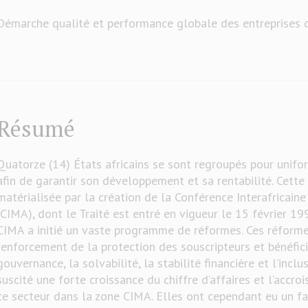
Démarche qualité et performance globale des entreprises 
Résumé
Quatorze (14) États africains se sont regroupés pour unifo
afin de garantir son développement et sa rentabilité. Cette 
matérialisée par la création de la Conférence Interafricain
(CIMA), dont le Traité est entré en vigueur le 15 février 199
CIMA a initié un vaste programme de réformes. Ces réforme
renforcement de la protection des souscripteurs et bénéfici
gouvernance, la solvabilité, la stabilité financière et l’inclu
suscité une forte croissance du chiffre d’affaires et l’acc
ce secteur dans la zone CIMA. Elles ont cependant eu un fa