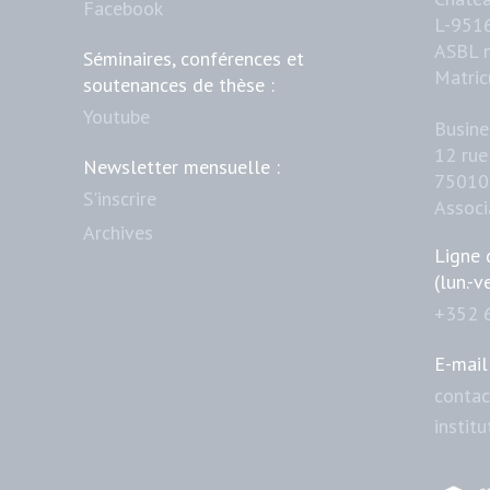
Facebook
L-951
ASBL 
Séminaires, conférences et
Matric
soutenances de thèse :
Youtube
Busine
12 rue
Newsletter mensuelle :
75010 
S'inscrire
Assoc
Archives
Ligne 
(lun.-v
+352 
E-mail 
contac
instit