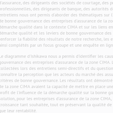
d’assurance, des dirigeants des sociétés de courtage, des p
professionnelles, des dirigeants de banque, des autorités d
entretiens nous ont permis d’aborder des thématiques sur l’
de bonne gouvernance des entreprises d’assurance de la zon
démarche qualité dans le contexte CIMA et sur les liens en
démarche qualité et les leviers de bonne gouvernance des e
renforcer la fiabilité des résultats de notre recherche, les 
ainsi complétés par un focus groupe et une enquête en lign
Le diagramme d’Ishikawa nous a permis d’identifier les cau
gouvernance des entreprises d’assurance de la zone CIMA. 
collectées lors des entretiens semi-directifs et du questio
connaître la perception que les acteurs du marché des ass
critères de bonne gouvernance. Les résultats ont démontré 
de la zone CIMA avaient la capacité de mettre en place un
profit de l’influence de la démarche qualité sur la bonne g
solution, pour les entreprises d’assurance de la zone CIMA,
croissance tant souhaitée, tout en préservant la qualité de 
que leur rentabilité.