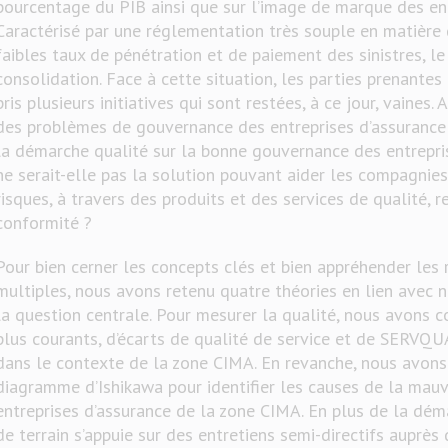
pourcentage du PIB ainsi que sur l’image de marque des ent
Caractérisé par une réglementation très souple en matière
faibles taux de pénétration et de paiement des sinistres, l
consolidation. Face à cette situation, les parties prenante
pris plusieurs initiatives qui sont restées, à ce jour, vaines.
des problèmes de gouvernance des entreprises d’assurance 
la démarche qualité sur la bonne gouvernance des entrepri
ne serait-elle pas la solution pouvant aider les compagnies
risques, à travers des produits et des services de qualité, 
conformité ?
Pour bien cerner les concepts clés et bien appréhender les 
multiples, nous avons retenu quatre théories en lien avec
la question centrale. Pour mesurer la qualité, nous avons 
plus courants, d’écarts de qualité de service et de SERVQU
dans le contexte de la zone CIMA. En revanche, nous avons 
diagramme d’Ishikawa pour identifier les causes de la mau
entreprises d’assurance de la zone CIMA. En plus de la dé
de terrain s’appuie sur des entretiens semi-directifs auprès