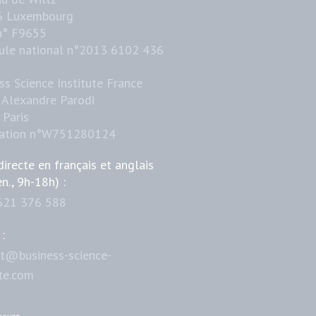
6 Luxembourg
n° F9655
ule national n°2013 6102 436
ss Science Institute France
 Alexandre Parodi
Paris
iation n°W751280124
directe en français et anglais
en., 9h-18h) :
621 376 588
:
t@business-science-
ute.com