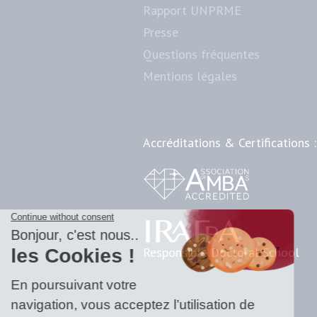
Rapport UNPRME
Presse
Questions fréquentes
Mentions légales
Accréditations & Certifications :
Responsible Doctoral School