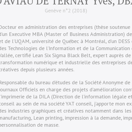
D’AVIAU DE TERNAY Yves, DB
Genève n°2 (2018)
Docteur en administration des entreprises (thèse soutenue 
d’un Executive MBA (Master of Business Administration) de 
et de l’UQAM, université de Québec à Montréal, d’un DESS
des Technologies de l’Information et de la Communication d
Vallée, certifié Lean Six Sigma Black Belt, expert auprès de
transformation numérique et industrielle des entreprises d
créatives depuis plusieurs années.
Responsable du bureau d’études de la Société Anonyme de 
Journaux Officiels en charge des projets d’amélioration cont
l’imprimerie de la DILA (Direction de l’information légale et
conseil au sein de ma société YAT conseil, j’apporte mon ex
des industries graphiques et créatives notamment dans les
manufacturing, Lean printing, impression à la demande, impr
personnalisation de masse.