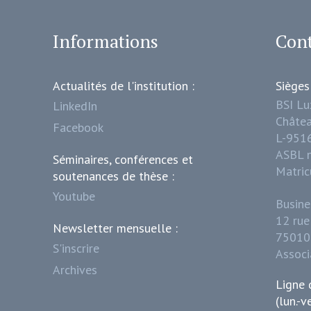
Informations
Cont
Actualités de l'institution :
Sièges
BSI L
LinkedIn
Châtea
Facebook
L-951
ASBL 
Séminaires, conférences et
Matric
soutenances de thèse :
Youtube
Busine
12 rue
Newsletter mensuelle :
75010 
S'inscrire
Assoc
Archives
Ligne 
(lun.-v