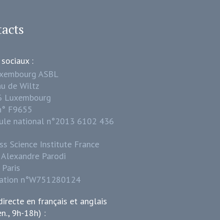
acts
 sociaux :
uxembourg ASBL
u de Wiltz
6 Luxembourg
n° F9655
ule national n°2013 6102 436
ss Science Institute France
 Alexandre Parodi
Paris
iation n°W751280124
directe en français et anglais
en., 9h-18h) :