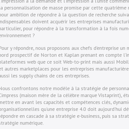
l’impression à la demande et l’impression à l’unité commencé
la personnalisation de masse promise par cette quatrième r
pour ambition de répondre à la question de recherche suiva
indispensables doivent acquérir les entreprises manufacturi
particulier, pour répondre à la transformation à la fois num
environnement ?
Pour y répondre, nous proposons aux chefs d’entreprise un 
bord prospectif de Norton et Kaplan prenant en compte l’
plateformes web que ce soit Web-to-print mais aussi Mobile
et autres marketplaces pour les entreprises manufacturière
aussi les supply chains de ces entreprises.
Nous confrontons notre modèle à la stratégie de personna
Cimpress (maison mère de la célèbre marque Vistaprint), é
mettre en avant les capacités et compétences clés, dynami
organisationnelles qu’une entreprise 4.0 doit aujourd’hui d
répondre en cascade à sa stratégie e-business, puis sa strat
stratégie numérique.