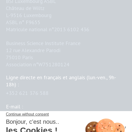
BSI Luxembourg ASBL
Château de Wiltz
L-9516 Luxembourg
ASBL n° F9655
Matricule national n°2013 6102 436
Business Science Institute France
12 rue Alexandre Parodi
75010 Paris
Association n°W751280124
Ligne directe en français et anglais (lun.-ven., 9h-
18h) :
+352 621 376 588
E-mail :
contact@business-science-institute.com