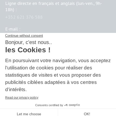
Ligne directe en français et anglais (lun.-ven., 9h-
18h) :
+352 621 376 588
E-mail :
contact@business-science-institute.com