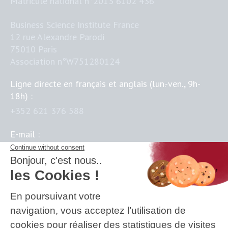
Matricule national n°2013 6102 436
Business Science Institute France
12 rue Alexandre Parodi
75010 Paris
Association n°W751280124
Ligne directe en français et anglais (lun.-ven., 9h-
18h) :
+352 621 376 588
E-mail :
contact@business-science-institute.com