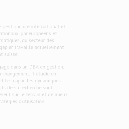
e gestionnaire international et
nationaux, paneuropéens et
rmatiques, du secteur des
ngepier travaille actuellement
t suisse.
ngagé dans un DBA en gestion,
u changement. Il étudie en
 et les capacités dynamiques
tifs de sa recherche sont
rent sur le terrain et de mieux
tégies d’utilisation.