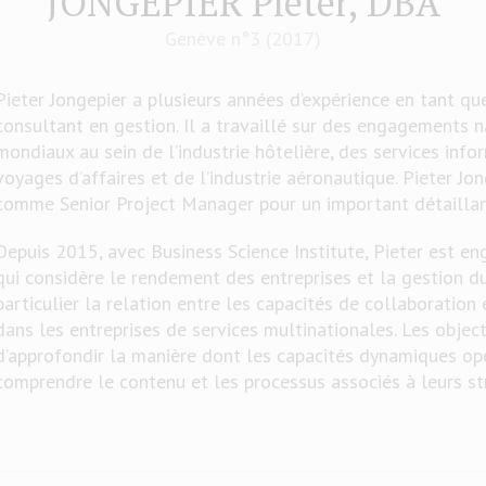
JONGEPIER Pieter, DBA
Genève n°3 (2017)
Pieter Jongepier a plusieurs années d’expérience en tant qu
consultant en gestion. Il a travaillé sur des engagements 
mondiaux au sein de l’industrie hôtelière, des services info
voyages d’affaires et de l’industrie aéronautique. Pieter Jo
comme Senior Project Manager pour un important détaillan
Depuis 2015, avec Business Science Institute, Pieter est e
qui considère le rendement des entreprises et la gestion d
particulier la relation entre les capacités de collaboration
dans les entreprises de services multinationales. Les objec
d’approfondir la manière dont les capacités dynamiques opè
comprendre le contenu et les processus associés à leurs stra