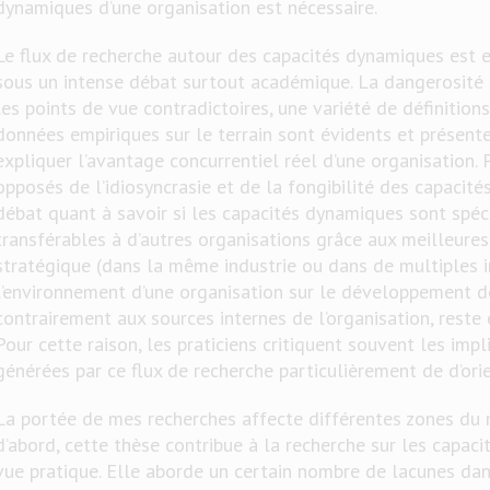
dynamiques d’une organisation est nécessaire.
Le flux de recherche autour des capacités dynamiques est 
sous un intense débat surtout académique. La dangerosité d
les points de vue contradictoires, une variété de définition
données empiriques sur le terrain sont évidents et présent
expliquer l’avantage concurrentiel réel d’une organisation.
opposés de l’idiosyncrasie et de la fongibilité des capacit
débat quant à savoir si les capacités dynamiques sont spéci
transférables à d’autres organisations grâce aux meilleur
stratégique (dans la même industrie ou dans de multiples in
l’environnement d’une organisation sur le développement d
contrairement aux sources internes de l’organisation, reste
Pour cette raison, les praticiens critiquent souvent les imp
générées par ce flux de recherche particulièrement de d’or
La portée de mes recherches affecte différentes zones du
d’abord, cette thèse contribue à la recherche sur les capac
vue pratique. Elle aborde un certain nombre de lacunes dan