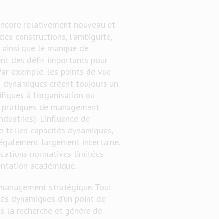
encore relativement nouveau et
es constructions, l’ambiguïté,
s ainsi que le manque de
ent des défis importants pour
 Par exemple, les points de vue
és dynamiques créent toujours un
fiques à l’organisation ou
es pratiques de management
dustries). L’influence de
e telles capacités dynamiques,
 également largement incertaine.
lications normatives limitées
ientation académique.
 management stratégique. Tout
ités dynamiques d’un point de
s la recherche et génère de