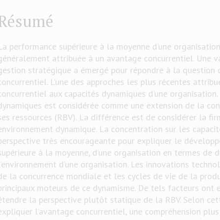
Résumé
La performance supérieure à la moyenne d’une organisation 
généralement attribuée à un avantage concurrentiel. Une va
gestion stratégique a émergé pour répondre à la question
concurrentiel. L’une des approches les plus récentes attribu
concurrentiel aux capacités dynamiques d’une organisation.
dynamiques est considérée comme une extension de la conc
ses ressources (RBV). La différence est de considérer la fi
environnement dynamique. La concentration sur les capaci
perspective très encourageante pour expliquer le dévelop
supérieure à la moyenne, d’une organisation en termes de
l’environnement d’une organisation. Les innovations techno
de la concurrence mondiale et les cycles de vie de la produ
principaux moteurs de ce dynamisme. De tels facteurs ont 
étendre la perspective plutôt statique de la RBV. Selon ce
expliquer l’avantage concurrentiel, une compréhension plu