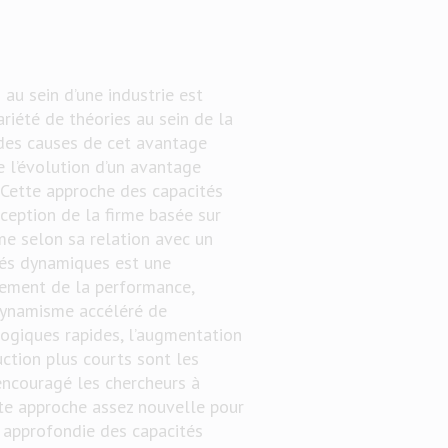
au sein d’une industrie est
riété de théories au sein de la
 des causes de cet avantage
e l’évolution d’un avantage
 Cette approche des capacités
eption de la firme basée sur
rme selon sa relation avec un
tés dynamiques est une
pement de la performance,
 dynamisme accéléré de
logiques rapides, l’augmentation
ction plus courts sont les
encouragé les chercheurs à
tte approche assez nouvelle pour
s approfondie des capacités