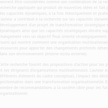
peuvent être considérées comme une combinaison de la re
recherche appliquée qui produit de nouvelles idées et fait 
des capacités dynamiques, à la fois théoriquement et prati
l’auteur a contribué à la recherche sur les capacités dynam
développement d’un projet de transformation stratégique e
dynamiques ainsi que les capacités stratégiques d’ordre sup
changement vers un objectif final orienté stratégiquement
fourni qui montre comment une organisation multinationale
ressources pour apporter des changements profonds déter
dans son environnement (interne et/ou externe).
Cette recherche fournit des propositions d’action pour les 
et les dirigeants d’organisations multinationales. L’auteur 
différents éléments du cadre conceptuel, l’impact des décis
gestionnaires dans une transformation organisationnelle. Enf
nombre de recommandations à la société cible pour les fu
organisationnel.