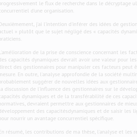
progressivement le flux de recherche dans le décryptage ul
concurrentiel d’une organisation.
Deuxièmement, j’ai l’intention d’inférer des idées de gesti
actuel » plutôt que le sujet négligé des « capacités dyna
praticiens.
L’amélioration de la prise de conscience concernant les fact
des capacités dynamiques devrait avoir une valeur pour les
direct des gestionnaires pour manipuler ces facteurs peut ê
mesure. En outre, l’analyse approfondie de la société multi
probablement suggérer de nouvelles idées aux gestionnaires
la discussion de l’influence des gestionnaires sur le dévelo
capacités dynamiques et de la transférabilité de ces capaci
normatives, devraient permettre aux gestionnaires de mieu
développement des capacitésdynamiques et de saisir les lig
pour nourrir un avantage concurrentiel spécifique.
En résumé, les contributions de ma thèse, l’analyse et les 