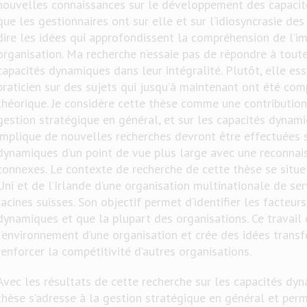
nouvelles connaissances sur le développement des capacité
que les gestionnaires ont sur elle et sur l’idiosyncrasie des
dire les idées qui approfondissent la compréhension de l’i
organisation. Ma recherche n’essaie pas de répondre à tout
capacités dynamiques dans leur intégralité. Plutôt, elle ess
praticien sur des sujets qui jusqu’à maintenant ont été comp
théorique. Je considère cette thèse comme une contribution 
gestion stratégique en général, et sur les capacités dynamiq
implique de nouvelles recherches devront être effectuées s
dynamiques d’un point de vue plus large avec une reconna
connexes. Le contexte de recherche de cette thèse se situe
Uni et de l’Irlande d’une organisation multinationale de se
racines suisses. Son objectif permet d’identifier les facteurs
dynamiques et que la plupart des organisations. Ce travail c
l’environnement d’une organisation et crée des idées transf
renforcer la compétitivité d’autres organisations.
Avec les résultats de cette recherche sur les capacités dy
thèse s’adresse à la gestion stratégique en général et per