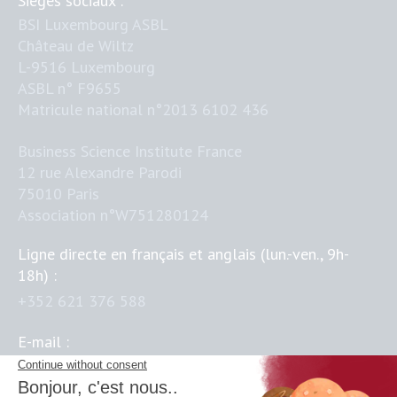
Sièges sociaux :
BSI Luxembourg ASBL
Château de Wiltz
L-9516 Luxembourg
ASBL n° F9655
Matricule national n°2013 6102 436
Business Science Institute France
12 rue Alexandre Parodi
75010 Paris
Association n°W751280124
Ligne directe en français et anglais (lun.-ven., 9h-
18h) :
+352 621 376 588
E-mail :
contact@business-science-institute.com