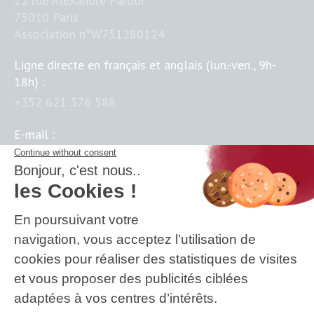
12 rue Alexandre Parodi
75010 Paris
Association n°W751280124
Ligne directe en français et anglais (lun.-ven., 9h-
18h) :
+352 621 376 588
E-mail :
contact@business-science-institute.com