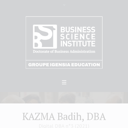
KAZMA Badih, DBA
Digital DBA n°3 (2021)