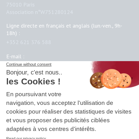
75010 Paris
Association n°W751280124
Ligne directe en français et anglais (lun.-ven., 9h-
18h) :
+352 621 376 588
E-mail :
contact@business-science-institute.com