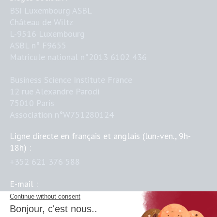
BSI Luxembourg ASBL
Château de Wiltz
L-9516 Luxembourg
ASBL n° F9655
Matricule national n°2013 6102 436
Business Science Institute France
12 rue Alexandre Parodi
75010 Paris
Association n°W751280124
Ligne directe en français et anglais (lun.-ven., 9h-
18h) :
+352 621 376 588
E-mail :
contact@business-science-institute.com