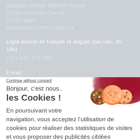
Business Science Institute France
12 rue Alexandre Parodi
75010 Paris
Association n°W751280124
Ligne directe en français et anglais (lun.-ven., 9h-
18h) :
+352 621 376 588
E-mail :
contact@business-science-institute.com