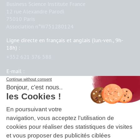
Business Science Institute France
12 rue Alexandre Parodi
75010 Paris
Association n°W751280124
Ligne directe en français et anglais (lun.-ven., 9h-
18h) :
+352 621 376 588
E-mail :
contact@business-science-institute.com