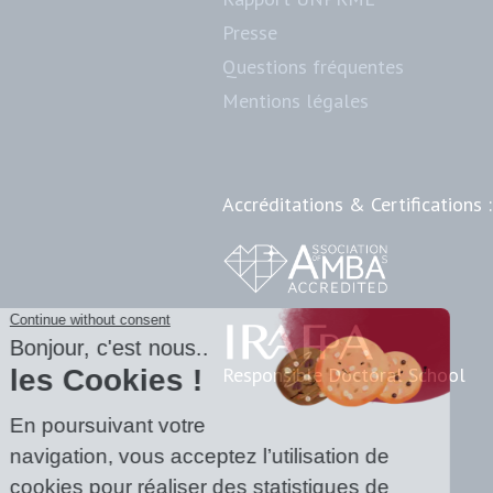
Presse
Questions fréquentes
Mentions légales
Accréditations & Certifications :
Responsible Doctoral School