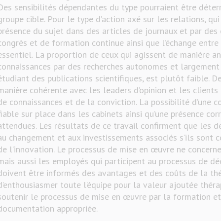
Des sensibilités dépendantes du type pourraient être déte
groupe cible. Pour le type d’action axé sur les relations, qui
présence du sujet dans des articles de journaux et par de
congrès et de formation continue ainsi que l’échange entre
essentiel. La proportion de ceux qui agissent de manière an
connaissances par des recherches autonomes et largement
étudiant des publications scientifiques, est plutôt faible. D
manière cohérente avec les leaders d’opinion et les clients
de connaissances et de la conviction. La possibilité d’une
fiable sur place dans les cabinets ainsi qu’une présence co
attendues. Les résultats de ce travail confirment que les d
au changement et aux investissements associés s’ils sont 
de l’innovation. Le processus de mise en œuvre ne concerne
mais aussi les employés qui participent au processus de déc
doivent être informés des avantages et des coûts de la thér
d’enthousiasmer toute l’équipe pour la valeur ajoutée thé
soutenir le processus de mise en œuvre par la formation et 
documentation appropriée.