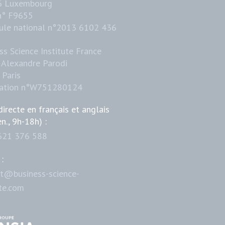
6 Luxembourg
n° F9655
ule national n°2013 6102 436
ss Science Institute France
 Alexandre Parodi
Paris
iation n°W751280124
directe en français et anglais
en., 9h-18h) :
621 376 588
:
t@business-science-
ute.com