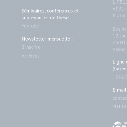
L-951
ASBL 
Séminaires, conférences et
Matric
soutenances de thèse :
Youtube
Busine
12 rue
Newsletter mensuelle :
75010 
S'inscrire
Assoc
Archives
Ligne 
(lun.-v
+352 
E-mail 
contac
instit