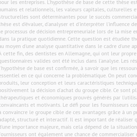
pour les entreprises. L’hypothèse de base de cette thèse est
humains et relationnels, les valeurs capitales, culturelles 
structurelles sont déterminantes pour le succès commercial 
thèse est d’évaluer, d’analyser et d’interpréter l’influence 
le processus de décision entrepreneuriale lors de la mise 
dans la pratique quotidienne. Cette question est étudiée 
au moyen d’une analyse quantitative dans le cadre d’une a
À cette fin, des dentistes en Allemagne, qui ont leur propre
questionnaires valides ont été inclus dans l’analyse. Les r
l’hypothèse de base est confirmée, à savoir que les ressour
essentiel en ce qui concerne la problématique. On peut con
produits, leur conception et leurs caractéristiques technique
positivement la décision d’achat du groupe cible. Ce sont p
thérapeutiques et économiques prouvés générés par l’utilis
convaincants et motivants. Le défi pour les fournisseurs con
à convaincre le groupe cible de ces avantages grâce à un
adapté, structuré et interactif. Il est important de réaliser 
d’une importance majeure, mais cela dépend de la situation.
fournisseurs ont également une chance de commercialiser d