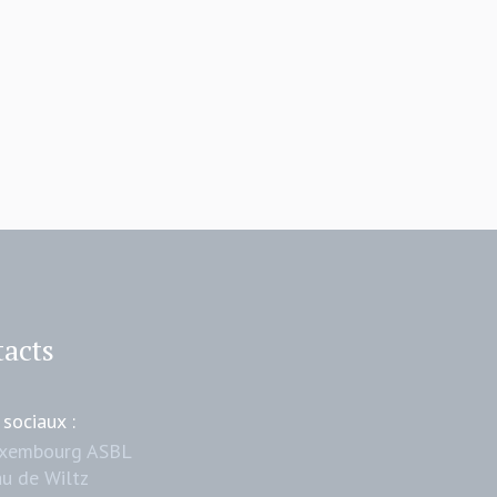
acts
 sociaux :
uxembourg ASBL
u de Wiltz