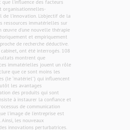
 que l’influence des facteurs
et organisationnelles-
de l’innovation. L’objectif de la
des ressources immatérielles sur
en œuvre d’une nouvelle thérapie
théoriquement et empiriquement
pproche de recherche déductive.
 cabinet, ont été interrogés. 108
ésultats montrent que
ces immatérielles jouent un rôle
clure que ce sont moins les
s (le “matériel”) qui influencent
lutôt les avantages
ation des produits qui sont
siste à instaurer la confiance et
 processus de communication
que l’image de l’entreprise est
 Ainsi, les nouveaux
es innovations perturbatrices.