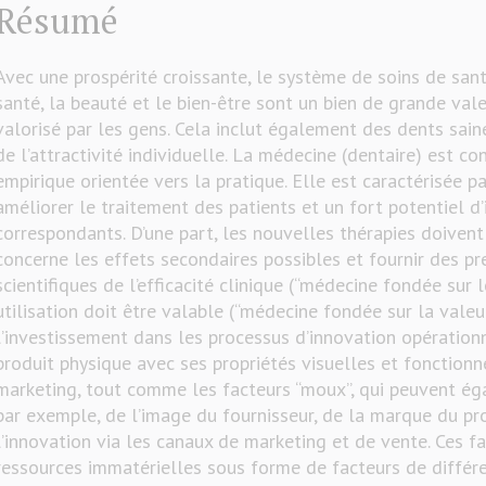
Résumé
Avec une prospérité croissante, le système de soins de san
santé, la beauté et le bien-être sont un bien de grande vale
valorisé par les gens. Cela inclut également des dents sai
de l’attractivité individuelle. La médecine (dentaire) est 
empirique orientée vers la pratique. Elle est caractérisée p
améliorer le traitement des patients et un fort potentiel d
correspondants. D’une part, les nouvelles thérapies doivent
concerne les effets secondaires possibles et fournir des p
scientifiques de l’efficacité clinique (“médecine fondée sur l
utilisation doit être valable (“médecine fondée sur la valeur
l’investissement dans les processus d’innovation opérationn
produit physique avec ses propriétés visuelles et fonctionn
marketing, tout comme les facteurs “moux”, qui peuvent égal
par exemple, de l’image du fournisseur, de la marque du pr
l’innovation via les canaux de marketing et de vente. Ces f
ressources immatérielles sous forme de facteurs de différe