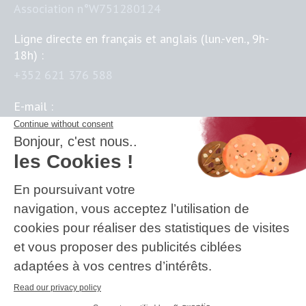
Association n°W751280124
Ligne directe en français et anglais (lun.-ven., 9h-
18h) :
+352 621 376 588
E-mail :
contact@business-science-institute.com