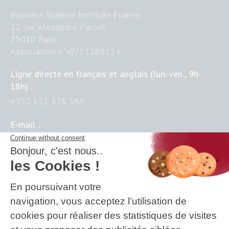
Business Science Institute France
12 rue Alexandre Parodi
75010 Paris
Association n°W751280124
Ligne directe en français et anglais (lun.-ven., 9h-
18h) :
+352 621 376 588
E-mail :
contact@business-science-institute.com